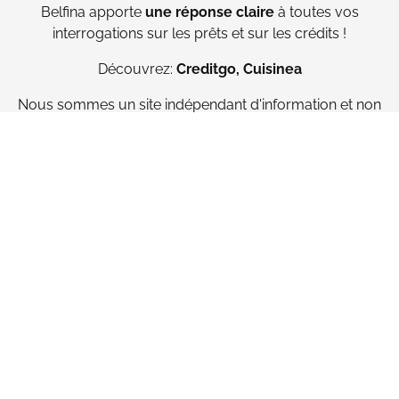
Belfina
apporte
une réponse claire
à toutes vos
interrogations sur les prêts et sur les crédits !
Découvrez:
Creditgo
,
Cuisinea
Nous sommes un site indépendant d'information et non
un intermédiaire en tant que courtier en crédit. Nous ne
proposons aucune solution de crédit.
CRÉDIT HYPOTHÉCAIRE
CRÉDIT À LA CONSOMMATION
REGROUPEMENT DE CRÉDITS
PRÊT PERSONNEL
PRÊT TRAVAUX