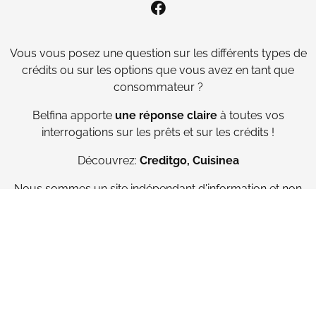
Vous vous posez une question sur les différents types de
crédits ou sur les options que vous avez en tant que
consommateur ?
Belfina
apporte
une réponse claire
à toutes vos
interrogations sur les prêts et sur les crédits !
Découvrez:
Creditgo
,
Cuisinea
Nous sommes un site indépendant d'information et non
un intermédiaire en tant que courtier en crédit. Nous ne
proposons aucune solution de crédit.
CRÉDIT HYPOTHÉCAIRE
CRÉDIT À LA CONSOMMATION