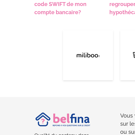
code SWIFT de mon
regroupe
compte bancaire?
hypothéca
Vous 
sur le
ou su