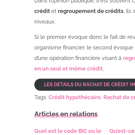
Dans l’opinion publique, il est souven
crédit
et
regroupement de crédits
. Il
niveaux.
Si le premier évoque donc le fait de re
organisme financier, le second évoque qua
d’une opération financière visant à
regr
en un seul et même crédit
.
LES DÉTAILS DU RACHAT DE CRÉDIT I
Tags:
Crédit hypothécaire
,
Rachat de c
Articles en relations
Quel est le code BIC ou le
Qu’est-ce