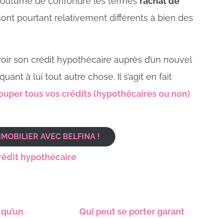
t coutume de confondre les termes
rachat de
s sont pourtant relativement différents à bien des
voir son crédit hypothécaire auprès d’un nouvel
nt à lui tout autre chose. Il s’agit en fait
ouper tous vos crédits (hypothécaires ou non)
MMOBILIER AVEC BELFINA !
rédit hypothécaire
 qu’un
Qui peut se porter garant